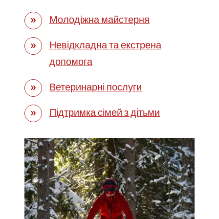
Молодіжна майстерня
Невідкладна та екстрена
допомога
Ветеринарні послуги
Підтримка сімей з дітьми