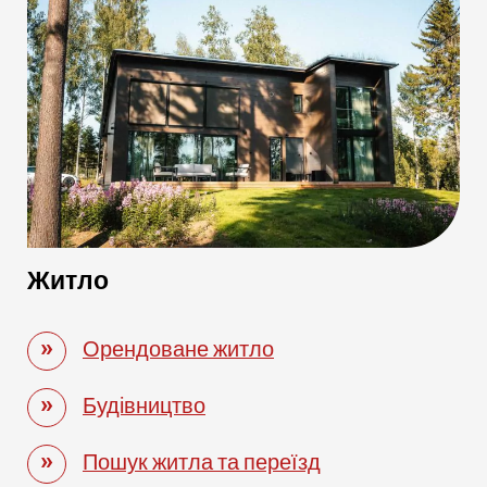
Житло
Орендоване житло
Будівництво
Пошук житла та переїзд