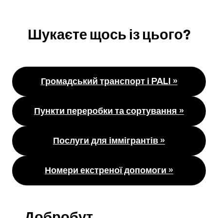
Шукаєте щось із цього?
Громадський транспорт і PALI »
Пункти переробки та сортування »
Послуги для іммігрантів »
Номери екстреної допомоги »
Добробут