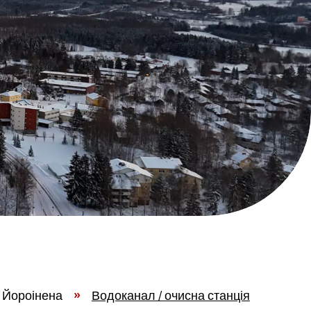
 Йороінена
»
Водоканал / очисна станція