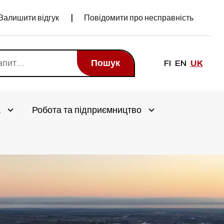
Залишити відгук
Повідомити про несправність
Пошук
FI
EN
UK
а
Робота та підприємництво
Avaa alivalikko
Avaa alivalikko