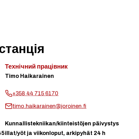
станція
Технічний працівник
Timo Haikarainen
+358 44 715 6170
timo.haikarainen@joroinen.fi
Kunnallistekniikan/kiinteistöjen päivystys
45
illat/yöt ja viikonloput, arkipyhät 24 h