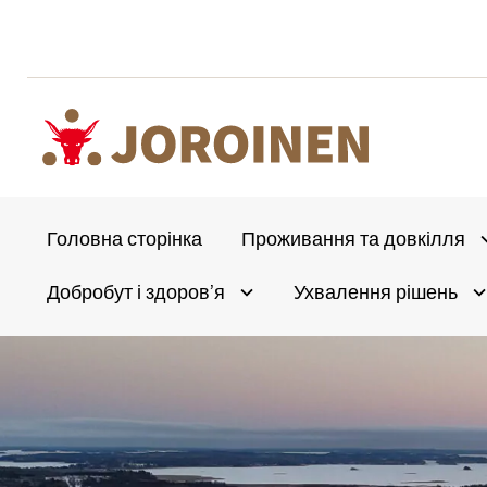
Перейти
до
вмісту
Головна сторінка
Проживання та довкілля
A
Добробут і здоров’я
Ухвалення рішень
Olet
Avaa alivalikko
A
täällä: