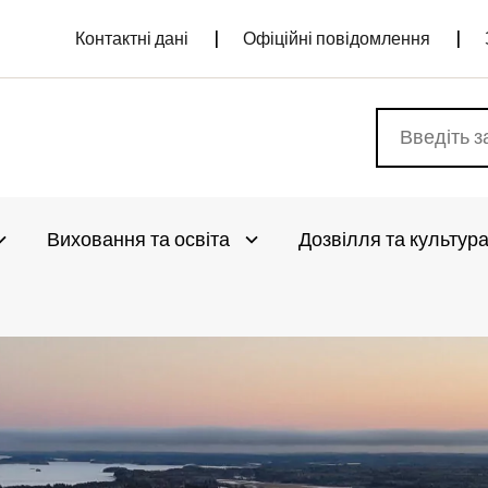
Контактні дані
Офіційні повідомлення
Виховання та освіта
Дозвілля та культур
vaa alivalikko
Avaa alivalikko
vaa alivalikko