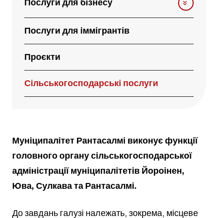
Послуги для бізнесу
Послуги для іммігрантів
Проєкти
Сільськогосподарські послуги
Муніципалітет Рантасалмі виконує функції
головного органу сільськогосподарської
адміністрації муніципалітетів Йороінен,
Юва, Сулкава та Рантасалмі.
До завдань галузі належать, зокрема, місцеве