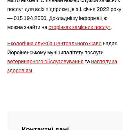
місто Міккелі. Спільний номер служби замісних
послуг для всіх підприємців з 1 січня 2022 року
— 015 194 2550. Докладнішу інформацію
можна знайти на
сторінках замісних послуг
.
Екологічна служба Центрального Саво
надає
Йороіненському муніципалітету послуги
ветеринарного обслуговування
та
нагляду за
здоров’ям
.
Контактні дані