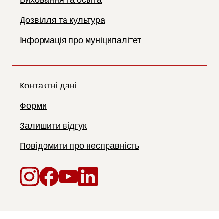
Виховання та освіта
Дозвілля та культура
Інформація про муніципалітет
Контактні дані
Форми
Залишити відгук
Повідомити про несправність
Instagram
Facebook
YouTube
LinkedIn