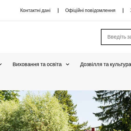
Контактні дані
Офіційні повідомлення
Виховання та освіта
Дозвілля та культур
vaa alivalikko
Avaa alivalikko
vaa alivalikko