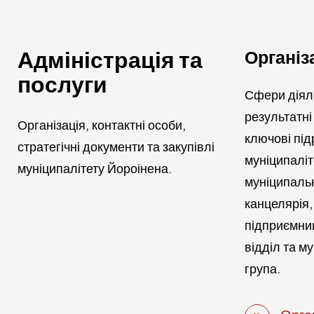
Адміністрація та
Організ
послуги
Сфери діяль
результатні
Організація, контактні особи,
ключові під
стратегічні документи та закупівлі
муніципаліт
муніципалітету Йороінена.
муніципаль
канцелярія,
підприємниц
відділ та м
група.