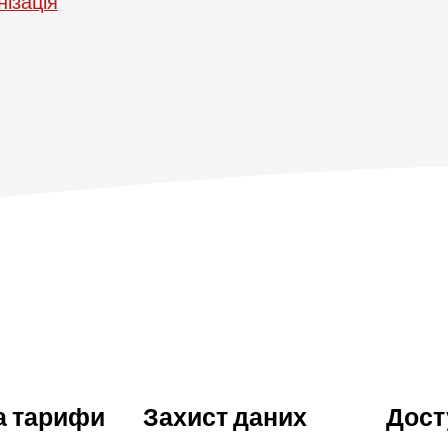
ізація
а тарифи
Захист даних
Дост