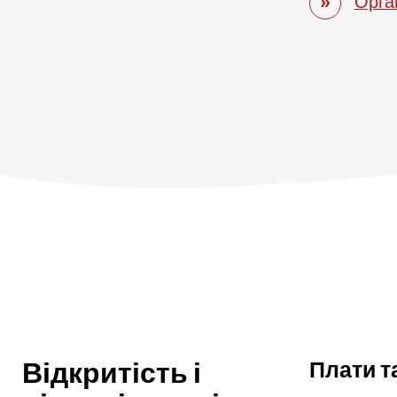
Орган
Відкритість і
Плати т