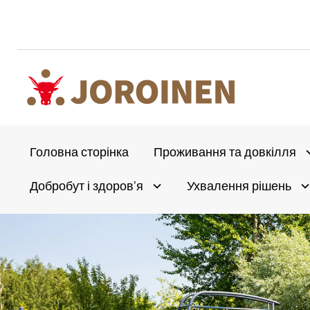
Перейти
до
вмісту
Головна сторінка
Проживання та довкілля
A
Добробут і здоров’я
Ухвалення рішень
Avaa alivalikko
A
Olet
täällä: