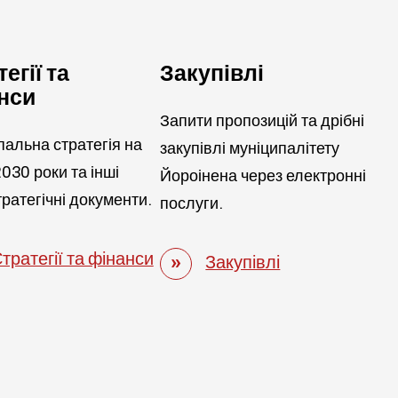
егії та
Закупівлі
нси
Запити пропозицій та дрібні
альна стратегія на
закупівлі муніципалітету
030 роки та інші
Йороінена через електронні
тратегічні документи.
послуги.
тратегії та фінанси
Закупівлі