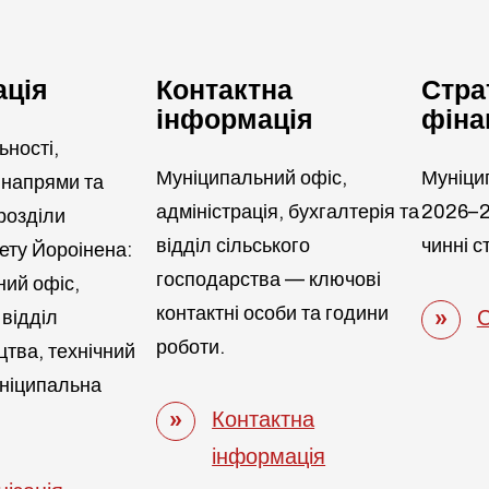
ація
Контактна
Страт
інформація
фіна
ності,
Муніципальний офіс,
Муніцип
 напрями та
адміністрація, бухгалтерія та
2026–2
розділи
відділ сільського
чинні с
ету Йороінена:
господарства — ключові
ний офіс,
контактні особи та години
 відділ
С
роботи.
тва, технічний
уніципальна
Контактна
інформація