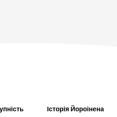
упність
Історія Йороінена