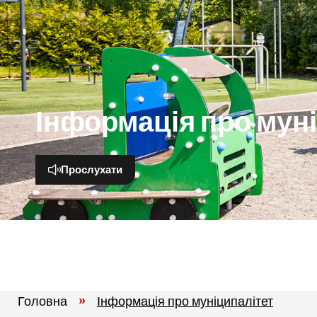
Інформація про мун
Прослухати
Головна
»
Інформація про муніципалітет