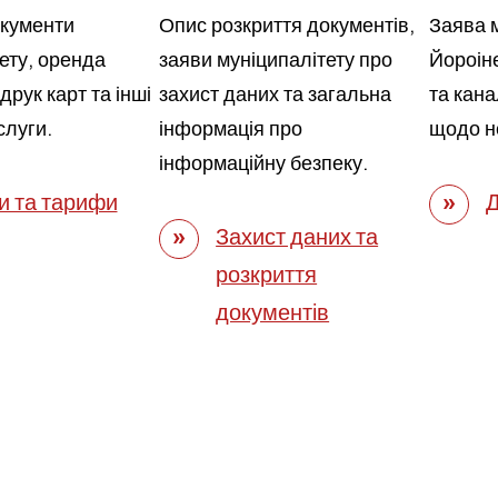
окументи
Опис розкриття документів,
Заява 
ету, оренда
заяви муніципалітету про
Йороіне
друк карт та інші
захист даних та загальна
та кана
слуги.
інформація про
щодо не
інформаційну безпеку.
и та тарифи
Д
Захист даних та
розкриття
документів