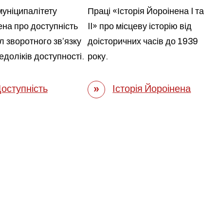
муніципалітету
Праці «Історія Йороінена I та
на про доступність
II» про місцеву історію від
л зворотного зв’язку
доісторичних часів до 1939
доліків доступності.
року.
оступність
Історія Йороінена