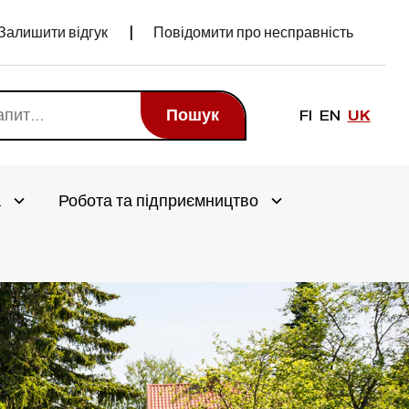
Залишити відгук
Повідомити про несправність
Пошук
FI
EN
UK
а
Робота та підприємництво
Avaa alivalikko
Avaa alivalikko