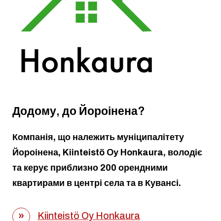
Додому, до Йороінена?
Компанія, що належить муніципалітету
Йороінена, Kiinteistö Oy Honkaura, володіє
та керує приблизно 200 орендними
квартирами в центрі села та в Кувансі.
Kiinteistö Oy Honkaura