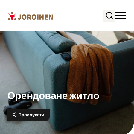
Перейти
до
вмісту
Орендоване житло
Прослухати