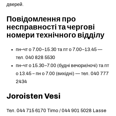
дверей.
Повідомлення про
несправності та чергові
номери технічного відділу
пн–чт о 7.00–15.30 та пт о 7.00–13.45 —
тел.
040 828 5530
пн–чт о 15.30–7.00 (будні вечори/ночі) та пт
о 13.45 – пн о 7.00 (вихідні) — тел.
040 777
2434
Joroisten Vesi
Тел.
044 715 6170
Timo /
044 901 5028
Lasse