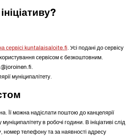
ініціативу?
 сервісі kuntalaisaloite.fi
. Усі подані до сервісу
а користування сервісом є безкоштовним.
a@joroinen.fi
.
рії муніципалітету.
истом
ана. Її можна надіслати поштою до канцелярії
муніципалітету в робочі години. В ініціативі слід
су, номер телефону та за наявності адресу