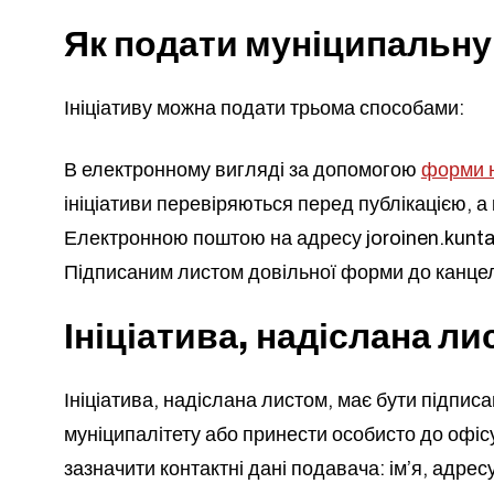
Як подати муніципальну 
Ініціативу можна подати трьома способами:
В електронному вигляді за допомогою
форми на
ініціативи перевіряються перед публікацією, 
Електронною поштою на адресу
joroinen.kunt
Підписаним листом довільної форми до канцеля
Ініціатива, надіслана л
Ініціатива, надіслана листом, має бути підпис
муніципалітету або принести особисто до офісу 
зазначити контактні дані подавача: ім’я, адре