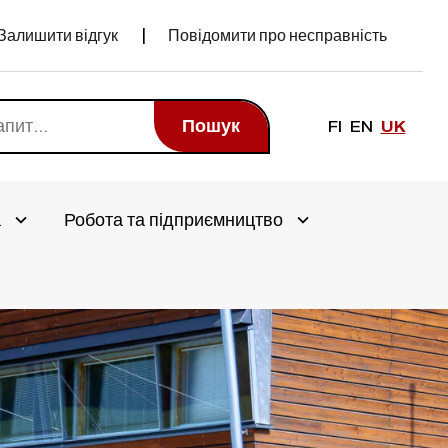
Залишити відгук
Повідомити про несправність
Пошук
FI
EN
UK
а
Робота та підприємництво
Avaa alivalikko
Avaa alivalikko