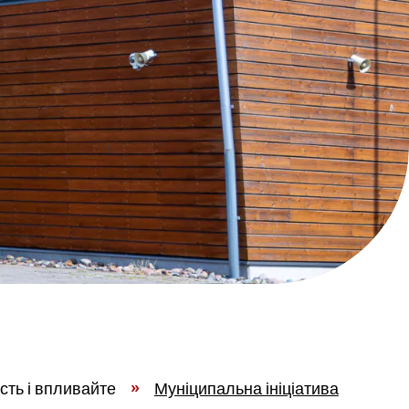
сть і впливайте
»
Муніципальна ініціатива