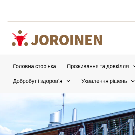
Перейти
до
вмісту
Головна сторінка
Проживання та довкілля
A
Добробут і здоров’я
Ухвалення рішень
Olet
Avaa alivalikko
A
täällä: