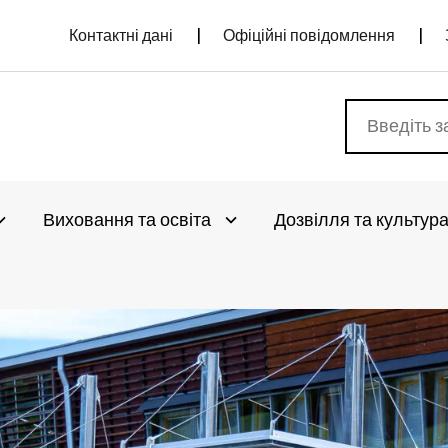
Контактні дані
Офіційні повідомлення
Виховання та освіта
Дозвілля та культур
vaa alivalikko
Avaa alivalikko
vaa alivalikko