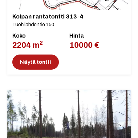
Kolpan rantatontti 313-4
Tuohilahdentie 150
Koko
Hinta
2
2204 m
10000 €
Näytä tontti