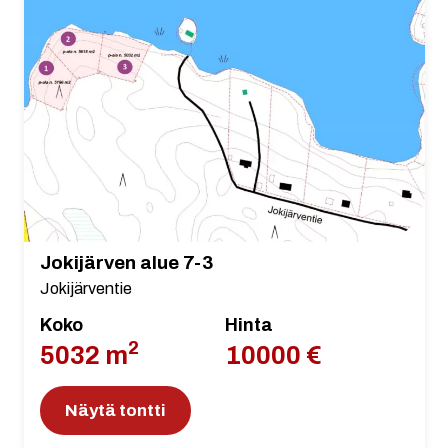
Jokijärven alue 7-3
Jokijärventie
Koko
Hinta
2
5032 m
10000 €
Näytä tontti