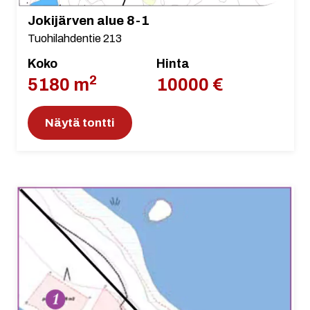
Jokijärven alue 8-1
Tuohilahdentie 213
Koko
Hinta
2
5180 m
10000 €
Näytä tontti