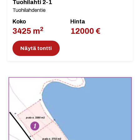
Tuohilahti 2-1
Tuohilahdentie
Koko
Hinta
2
3425 m
12000 €
Näytä tontti