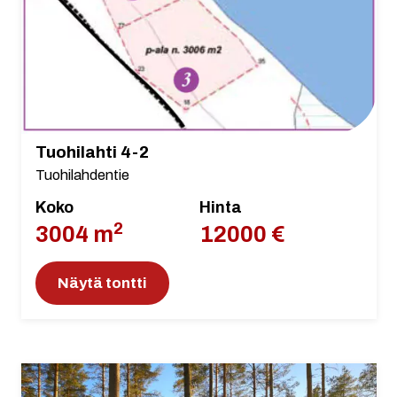
Tuohilahti 4-2
Tuohilahdentie
Koko
Hinta
2
3004 m
12000 €
Näytä tontti