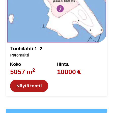
Tuohilahti 1-2
Paronraitti
Koko
Hinta
2
5057 m
10000 €
Näytä tontti