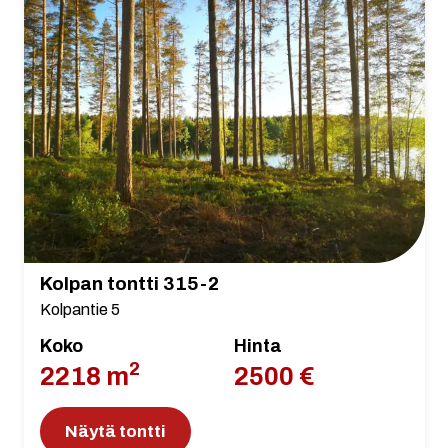
Kolpan tontti 315-2
Kolpantie 5
Koko
Hinta
2
2218 m
2500 €
Näytä tontti