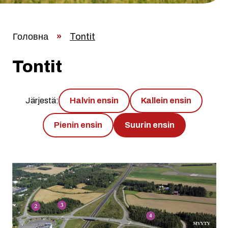
Головна
»
Tontit
Tontit
Järjestä:
Halvin ensin
Kallein ensin
Pienin ensin
Suurin ensin