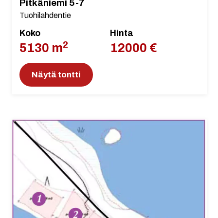
Pitkäniemi 5-7
Tuohilahdentie
Koko
Hinta
2
5130 m
12000 €
Näytä tontti