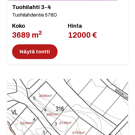
Tuohilahti 3-4
Tuohilahdentie 578D
Koko
Hinta
2
3689 m
12000 €
Näytä tontti