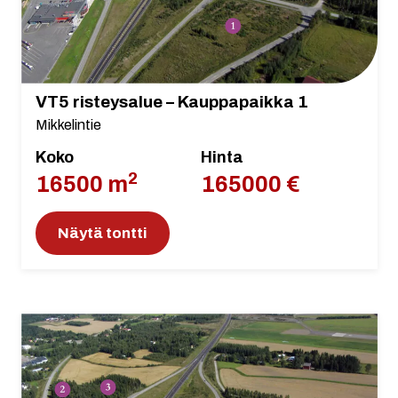
VT5 risteysalue – Kauppapaikka 1
Mikkelintie
Koko
Hinta
2
16500 m
165000 €
Näytä tontti