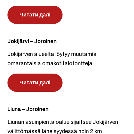
Читати далі
Jokijärvi – Joroinen
Jokijärven alueelta löytyy muutamia
omarantaisia omakotitalotontteja.
Читати далі
Liuna – Joroinen
Liunan asuinpientaloalue sijaitsee Jokijärven
välittömässä läheisyydessä noin 2 km