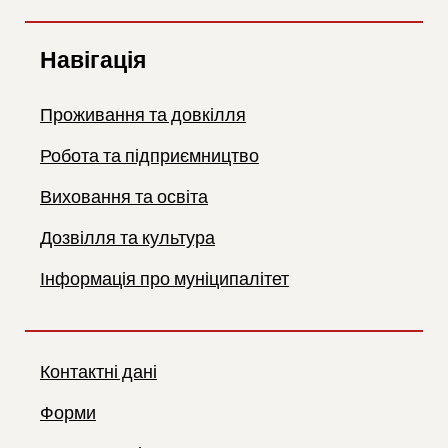
Навігація
Проживання та довкілля
Робота та підприємництво
Виховання та освіта
Дозвілля та культура
Інформація про муніципалітет
Контактні дані
Форми