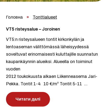
Головна
»
Tonttialueet
VT5 risteysalue – Joroinen
VT5:n risteysalueen tontit kirkonkylän ja
lentoaseman välittömässä läheisyydessä
soveltuvat erinomaisesti kuluttajille suunnatun
kaupankäynnin alueiksi. Alueella on toiminut
vuoden
2012 toukokuusta alkaen Liikenneasema Jari-
Pekka. Tontit 1-4 10 €/m² Tontit 5-11 ...
Читати далі