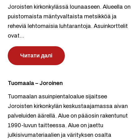
Joroisten kirkonkylässä lounaaseen. Alueella on
puistomaista mäntyvaltaista metsikköä ja
reheviä lehtomaisia luhtarantoja. Asuinkorttelit
ovat...
Читати далі
Tuomaala – Joroinen
Tuomaalan asuinpientaloalue sijaitsee
Joroisten kirkonkylän keskustaajamassa aivan
palveluiden äärellä. Alue on pääosin rakentunut
1990-luvun taitteessa. Alue on jaettu
julkisivumateriaalien ja värityksen osalta