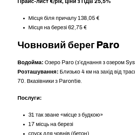
Прайс-лист €/рік, ціни з ПДВ 25,5%
Місця біля причалу 138,05 €
Місця на березі 62,75 €
Човновий берег Paro
Водойма:
Озеро Paro (з’єднання з озером Sy
Розташування:
Близько 4 км на захід від траси
70. Вказівники з Parontie.
Послуги:
31 так зване «місце з будкою»
17 місць на березі
спуск для човнів (бетон)