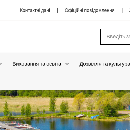
Контактні дані
Офіційні повідомлення
Виховання та освіта
Дозвілля та культур
vaa alivalikko
Avaa alivalikko
vaa alivalikko