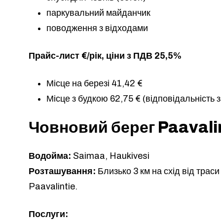
паркувальний майданчик
поводження з відходами
Прайс-лист €/рік, ціни з ПДВ 25,5%
Місце на березі 41,42 €
Місце з будкою 62,75 € (відповідальність
Човновий берег Paavali
Водойма:
Saimaa, Haukivesi
Розташування:
Близько 3 км на схід від траси 
Paavalintie.
Послуги: