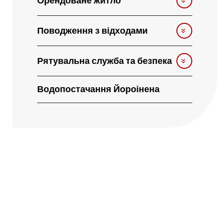
Орендоване житло
Поводження з відходами
Рятувальна служба та безпека
Водопостачання Йороінена