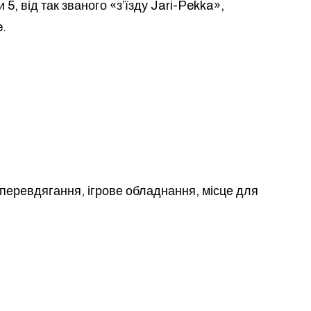
 5, від так званого «з’їзду Jari-Pekka»,
e.
 перевдягання, ігрове обладнання, місце для