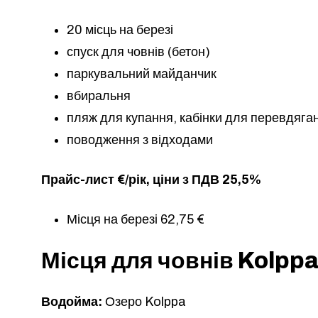
20 місць на березі
спуск для човнів (бетон)
паркувальний майданчик
вбиральня
пляж для купання, кабінки для перевдяган
поводження з відходами
Прайс-лист €/рік, ціни з ПДВ 25,5%
Місця на березі 62,75 €
Місця для човнів Kolpp
Водойма:
Озеро Kolppa