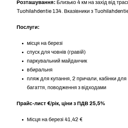
Розташування:
Близько 4 км на захід від траси
Tuohilahdentie 134. Вказівники з Tuohilahdenti
Послуги:
місця на березі
спуск для човнів (гравій)
паркувальний майданчик
вбиральня
пляж для купання, 2 причали, кабінки для
багаття, поводження з відходами
Прайс-лист €/рік, ціни з ПДВ 25,5%
Місця на березі 41,42 €