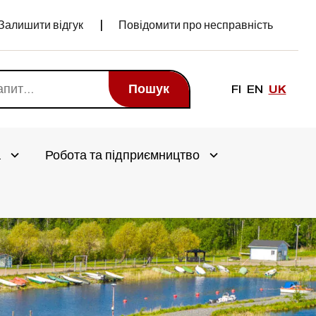
Залишити відгук
Повідомити про несправність
Пошук
FI
EN
UK
а
Робота та підприємництво
Avaa alivalikko
Avaa alivalikko