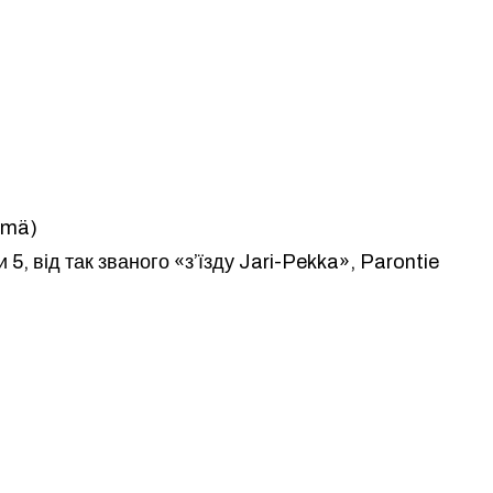
smä)
 5, від так званого «з’їзду Jari-Pekka», Parontie