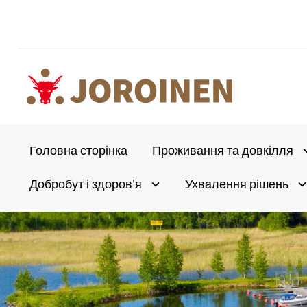
Перейти
до
вмісту
Головна сторінка
Проживання та довкілля
A
Добробут і здоров’я
Ухвалення рішень
Olet
Avaa alivalikko
A
täällä: