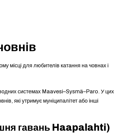
 човнів
му місці для любителів катання на човнах і
 у водних системах Maavesi–Sysmä–Paro. У цих
внів, які утримує муніципалітет або інші
шня гавань Haapalahti)