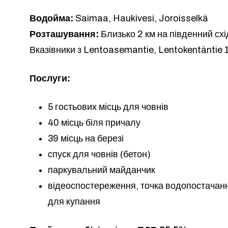
Водойма:
Saimaa, Haukivesi, Joroisselkä
Розташування:
Близько 2 км на південний схід
Вказівники з Lentoasemantie, Lentokentäntie 
Послуги:
5 гостьових місць для човнів
40 місць біля причалу
39 місць на березі
спуск для човнів (бетон)
паркувальний майданчик
відеоспостереження, точка водопостачання
для купання