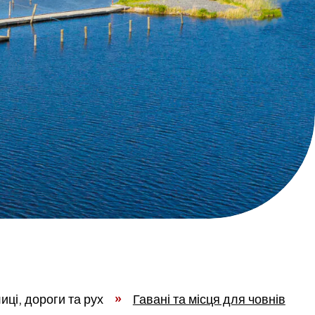
иці, дороги та рух
»
Гавані та місця для човнів