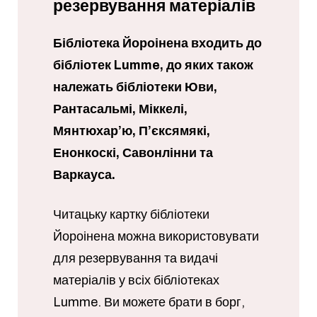
резервування матеріалів
Бібліотека Йороінена входить до
бібліотек Lumme, до яких також
належать бібліотеки Юви,
Рантасальмі, Міккелі,
Мянтюхар’ю, П’єксямякі,
Енонкоскі, Савонлінни та
Варкауса.
Читацьку картку бібліотеки
Йороінена можна використовувати
для резервування та видачі
матеріалів у всіх бібліотеках
Lumme. Ви можете брати в борг,