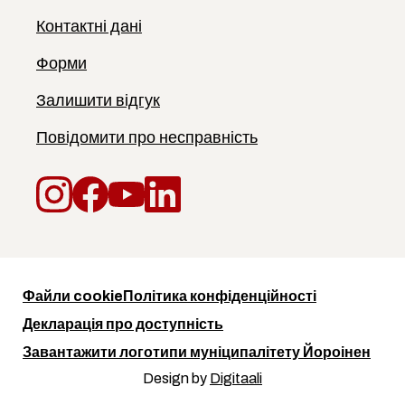
Контактні дані
Форми
Залишити відгук
Повідомити про несправність
Instagram
Facebook
YouTube
LinkedIn
Файли cookie
Політика конфіденційності
Декларація про доступність
Завантажити логотипи муніципалітету Йороінен
Design by
Digitaali