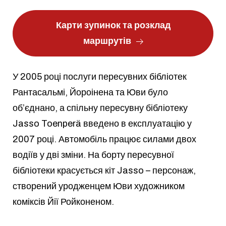
Карти зупинок та розклад
маршрутів
У 2005 році послуги пересувних бібліотек
Рантасальмі, Йороінена та Юви було
об’єднано, а спільну пересувну бібліотеку
Jasso Toenperä введено в експлуатацію у
2007 році. Автомобіль працює силами двох
водіїв у дві зміни. На борту пересувної
бібліотеки красується кіт Jasso – персонаж,
створений уродженцем Юви художником
коміксів Йії Ройконеном.