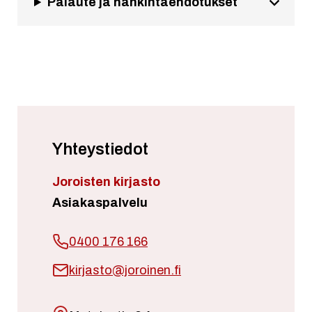
Palaute ja hankintaehdotukset
Yhteystiedot
Joroisten kirjasto
Asiakaspalvelu
0400 176 166
kirjasto@joroinen.fi