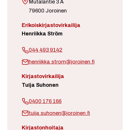
Mutalantie 3 A
79600 Joroinen
Erikoiskirjastovirkailija
Henriikka Ström
044 493 9142
henriikka.strom@joroinen.fi
Kirjastovirkailija
Tuija Suhonen
0400 176 166
tuija.suhonen@joroinen.fi
Kirjastonhoitaja