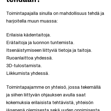
Toimintapajalla sinulla on mahdollisuus tehdä ja
harjoitella muun muassa:
Erilaisia kädentaitoja.
Erätaitoja ja luonnon tuntemista.
Itsenäistymiseen liittyviä tietoja ja taitoja.
Ruoanlaittoa yhdessä.
3D-tulostamista.
Liikkumista yhdessä.
Toimintapajamme on yhteisö, jossa tekemällä
ja siihen liittyvän ohjauksen avulla saat
kokemuksia erilaisista tehtävistä, yhteisön
jäsenenä olemisesta sekä uuden oppimisesta.