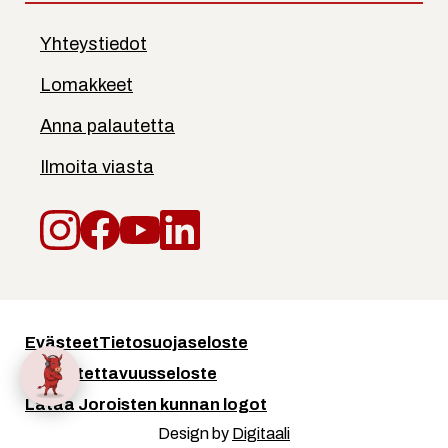
Yhteystiedot
Lomakkeet
Anna palautetta
Ilmoita viasta
Instagram
Facebook
YouTube
LinkedIn
Evästeet
Tietosuojaseloste
Saavutettavuusseloste
Lataa Joroisten kunnan logot
Design by
Digitaali