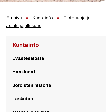
Etusivu
»
Kuntainfo
»
Tietosuoja ja
asiakirjajulkisuus
Kuntainfo
Evästeseloste
Hankinnat
Joroisten historia
Laskutus