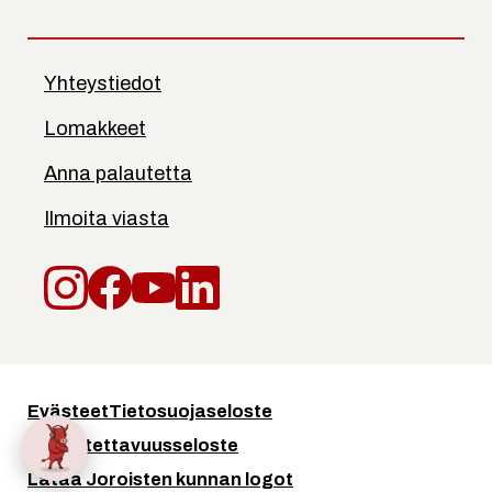
Yhteystiedot
Lomakkeet
Anna palautetta
Ilmoita viasta
Instagram
Facebook
YouTube
LinkedIn
Evästeet
Tietosuojaseloste
Saavutettavuusseloste
Lataa Joroisten kunnan logot