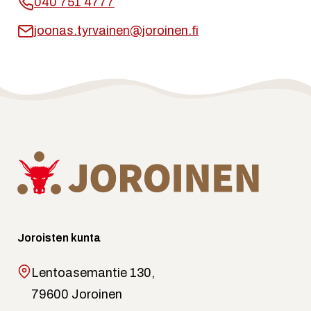
040 751 4777
joonas.tyrvainen@joroinen.fi
Joroisten kunta
Lentoasemantie 130,
79600 Joroinen