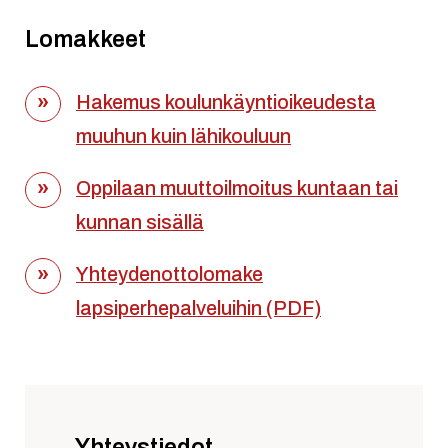
Lomakkeet
Hakemus koulunkäyntioikeudesta
muuhun kuin lähikouluun
Oppilaan muuttoilmoitus kuntaan tai
kunnan sisällä
Yhteydenottolomake
lapsiperhepalveluihin (PDF)
Yhteystiedot