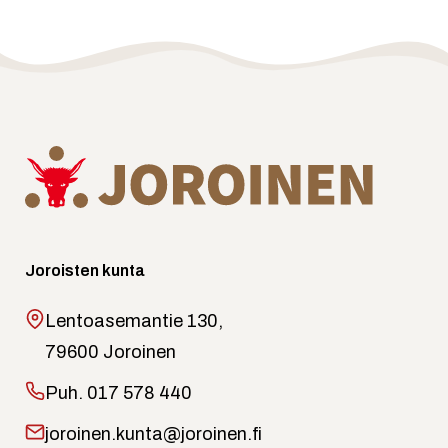
Joroisten kunta
Lentoasemantie 130,
79600 Joroinen
Puh.
017 578 440
joroinen.kunta@joroinen.fi