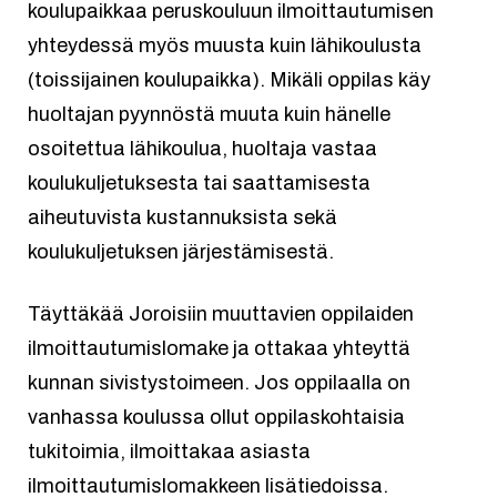
koulupaikkaa peruskouluun ilmoittautumisen
yhteydessä myös muusta kuin lähikoulusta
(toissijainen koulupaikka). Mikäli oppilas käy
huoltajan pyynnöstä muuta kuin hänelle
osoitettua lähikoulua, huoltaja vastaa
koulukuljetuksesta tai saattamisesta
aiheutuvista kustannuksista sekä
koulukuljetuksen järjestämisestä.
Täyttäkää Joroisiin muuttavien oppilaiden
ilmoittautumislomake ja ottakaa yhteyttä
kunnan sivistystoimeen. Jos oppilaalla on
vanhassa koulussa ollut oppilaskohtaisia
tukitoimia, ilmoittakaa asiasta
ilmoittautumislomakkeen lisätiedoissa.