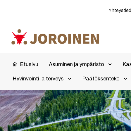
Siirry
Yhteystie
suoraan
sisältöön
Etusivu
Asuminen ja ympäristö
Kas
Avaa aliv
Hyvinvointi ja terveys
Päätöksenteko
Olet
Avaa alivalikko
Ava
täällä: