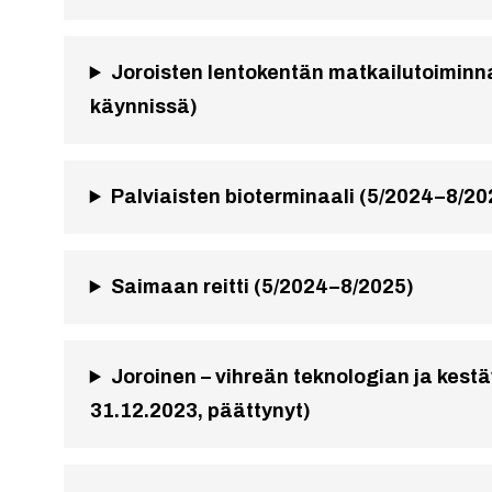
Joroisten lentokentän matkailutoimin
käynnissä)
Palviaisten bioterminaali (5/2024–8/20
Saimaan reitti (5/2024–8/2025)
Joroinen – vihreän teknologian ja kest
31.12.2023, päättynyt)