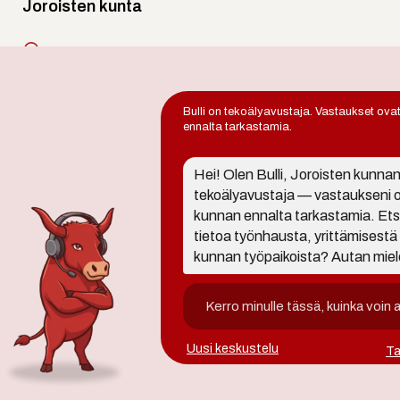
Joroisten kunta
Lentoasemantie 130,
79600 Joroinen
Bulli on tekoälyavustaja. Vastaukset ova
Puh.
017 578 440
ennalta tarkastamia.
joroinen.kunta@joroinen.fi
Hei! Olen Bulli, Joroisten kunna
tekoälyavustaja — vastaukseni 
avoinna arkisin 9 - 11 ja 12 - 15
kunnan ennalta tarkastamia. Ets
tietoa työnhausta, yrittämisestä 
kunnan työpaikoista? Autan miele
Uusi keskustelu
Ta
Evästeet
Tietosuojas