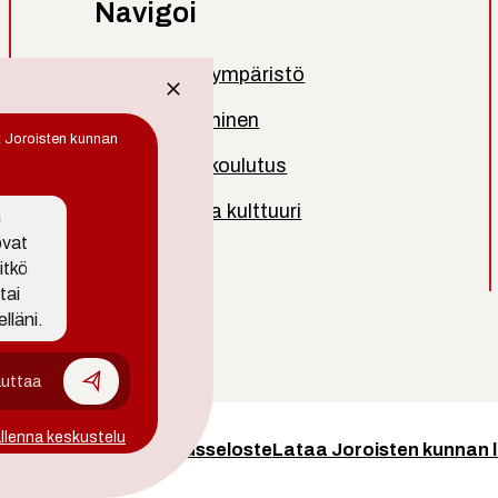
Navigoi
Asuminen ja ympäristö
Työ ja yrittäminen
t Joroisten kunnan
Kasvatus ja koulutus
Vapaa-aika ja kulttuuri
n
ovat
Kuntainfo
itkö
tai
lläni.
llenna keskustelu
eloste
Saavutettavuusseloste
Lataa Joroisten kunnan 