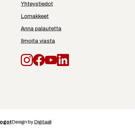
Yhteystiedot
Lomakkeet
Anna palautetta
Ilmoita viasta
Instagram
Facebook
YouTube
LinkedIn
Design by
Digitaali
logot