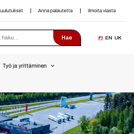
uulutukset
Anna palautetta
Ilmoita viasta
Hae
FI
EN
UK
Työ ja yrittäminen
alivalikko
Avaa alivalikko