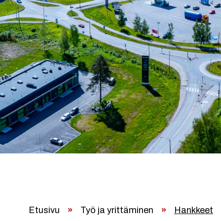
Etusivu
»
Työ ja yrittäminen
»
Hankkeet