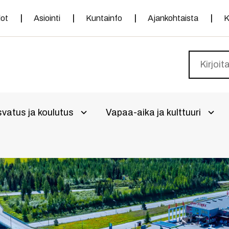
dot
Asiointi
Kuntainfo
Ajankohtaista
K
vatus ja koulutus
Vapaa-aika ja kulttuuri
alikko
Avaa alivalikko
Avaa 
a alivalikko