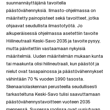
suunnannäyttäjänä tavoitella
päästövähennyksiä. Ilmasto-ohjelmassa on
määritetty painopisteet sekä tavoitteet, jotka
ohjaavat seudullista ilmastotyötä. Jo
alkuperäisessä ohjelmassa asetettiin tavoite
Hiilineutraali Keski-Savo 2035 ja tavoite pysyy,
mutta päivitettiin vastaamaan nykyisiä
määritelmiä. Uuden määritelmän mukaan kunta
tai maakunta olisi hiilineutraali, kun päästöt ja
nielut ovat tasapainossa ja päästövähennykset
vähintään 70 % vuoden 1990 tasosta.
Skenaariolaskennan perusteella seudullisesti
tarkasteltuna Keski-Savo tulisi saavuttamaan
päästövähennystavoitteen vuoteen 2035
mennessä. Suuressa roolissa ovat uusiutuvan