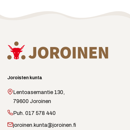
Joroisten kunta
Lentoasemantie 130,
79600 Joroinen
Puh.
017 578 440
joroinen.kunta@joroinen.fi