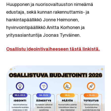
Huupponen ja nuorisovaltuuston nimeämä
edustaja, sekä kunnan rakennuttamis- ja
hankintapäällikkö Jonne Heimonen,
hyvinvointipäällikkö Anitta Korhonen ja
yritysasiantuntija Joonas Tyrväinen.
Osallistu ideointivaiheeseen tästä linkistä.