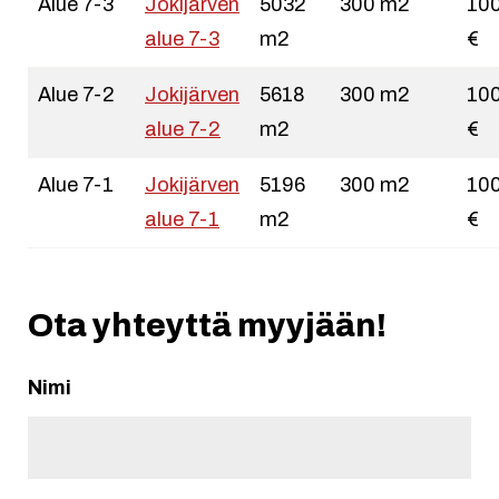
Alue 7-3
Jokijärven
5032
300 m2
10
alue 7-3
m2
€
Alue 7-2
Jokijärven
5618
300 m2
10
alue 7-2
m2
€
Alue 7-1
Jokijärven
5196
300 m2
10
alue 7-1
m2
€
Ota yhteyttä myyjään!
Nimi