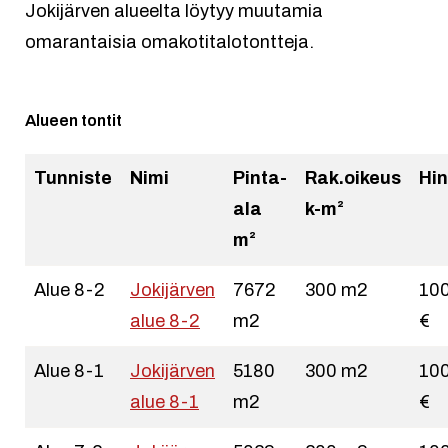
Jokijärven alueelta löytyy muutamia
omarantaisia omakotitalotontteja.
Alueen tontit
Tunniste
Nimi
Pinta-
Rak.oikeus
Hin
ala
k-m²
m²
Alue 8-2
Jokijärven
7672
300 m2
10
alue 8-2
m2
€
Alue 8-1
Jokijärven
5180
300 m2
10
alue 8-1
m2
€