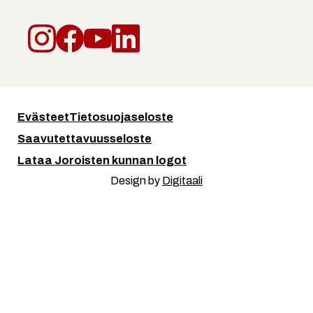
Instagram
Facebook
YouTube
LinkedIn
Evästeet
Tietosuojaseloste
Saavutettavuusseloste
Lataa Joroisten kunnan logot
Design by
Digitaali
Kuuntele