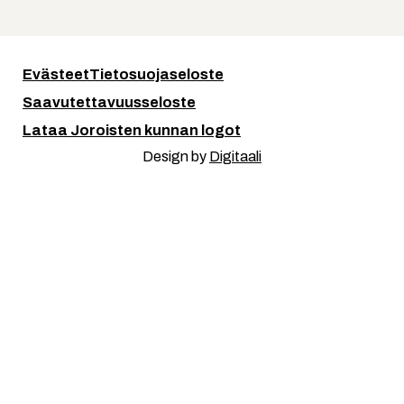
Evästeet
Tietosuojaseloste
Saavutettavuusseloste
Lataa Joroisten kunnan logot
Design by
Digitaali
Kuuntele