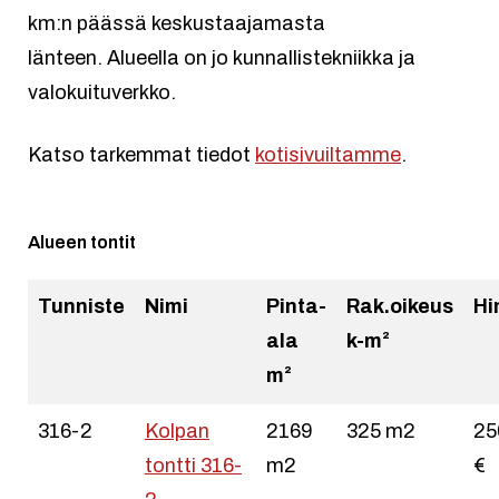
km:n päässä keskustaajamasta
länteen. Alueella on jo kunnallistekniikka ja
valokuituverkko.
Katso tarkemmat tiedot
kotisivuiltamme
.
Alueen tontit
Tunniste
Nimi
Pinta-
Rak.oikeus
Hi
ala
k-m²
m²
316-2
Kolpan
2169
325 m2
25
tontti 316-
m2
€