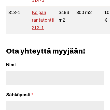
314-3
313-1
Kolpan
3493
300 m2
10
rantatontti
m2
€
313-1
Ota yhteyttä myyjään!
Nimi
Sähköposti
*