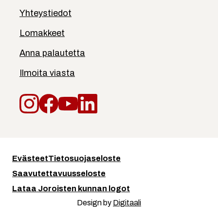
Yhteystiedot
Lomakkeet
Anna palautetta
Ilmoita viasta
Instagram
Facebook
YouTube
LinkedIn
Evästeet
Tietosuojaseloste
Saavutettavuusseloste
Lataa Joroisten kunnan logot
Design by
Digitaali