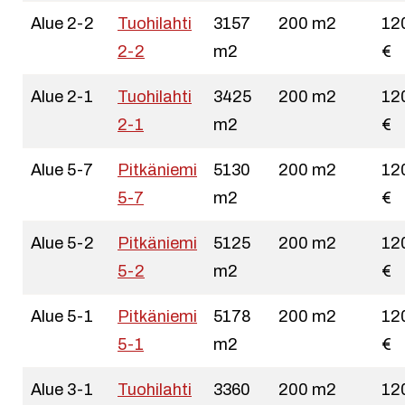
Alue 2-2
Tuohilahti
3157
200 m2
12
2-2
m2
€
Alue 2-1
Tuohilahti
3425
200 m2
12
2-1
m2
€
Alue 5-7
Pitkäniemi
5130
200 m2
12
5-7
m2
€
Alue 5-2
Pitkäniemi
5125
200 m2
12
5-2
m2
€
Alue 5-1
Pitkäniemi
5178
200 m2
12
5-1
m2
€
Alue 3-1
Tuohilahti
3360
200 m2
12