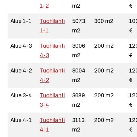
1-2
m2
€
Alue 1-1
Tuohilahti
5073
300 m2
10
1-1
m2
€
Alue 4-3
Tuohilahti
3006
200 m2
12
4-3
m2
€
Alue 4-2
Tuohilahti
3004
200 m2
12
4-2
m2
€
Alue 3-4
Tuohilahti
3689
200 m2
12
3-4
m2
€
Alue 4-1
Tuohilahti
3113
200 m2
12
4-1
m2
€