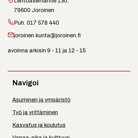
Lentoasemantie 130,
79600 Joroinen
Puh.
017 578 440
joroinen.kunta@joroinen.fi
avoinna arkisin 9 - 11 ja 12 - 15
Navigoi
Asuminen ja ympäristö
Työ ja yrittäminen
Kasvatus ja koulutus
Vapaa-aika ja kulttuuri