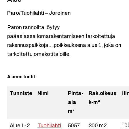
Paro/Tuohilahti – Joroinen
Paron rannoilta löytyy
pääasiassa lomarakentamiseen tarkoitettuja
rakennuspaikkoja… poikkeuksena alue 1, joka on
tarkoitettu omakotitaloille.
Alueen tontit
Tunniste
Nimi
Pinta-
Rak.oikeus
Hi
ala
k-m²
m²
Alue 1-2
Tuohilahti
5057
300 m2
10