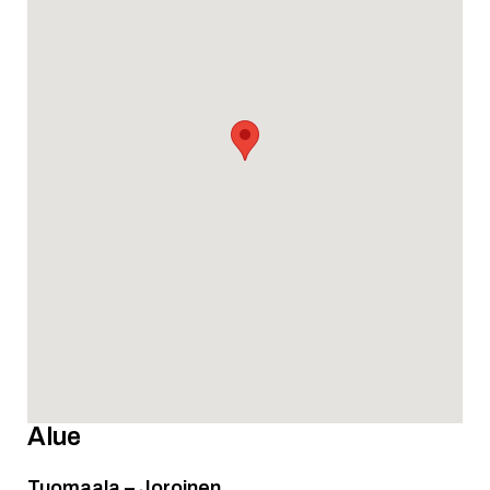
Alue
Tuomaala – Joroinen