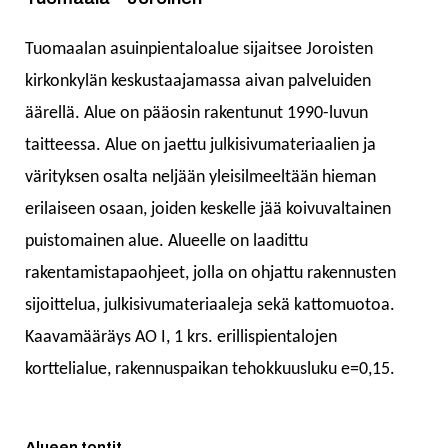
Tuomaalan asuinpientaloalue sijaitsee Joroisten
kirkonkylän keskustaajamassa aivan palveluiden
äärellä. Alue on pääosin rakentunut 1990-luvun
taitteessa. Alue on jaettu julkisivumateriaalien ja
värityksen osalta neljään yleisilmeeltään hieman
erilaiseen osaan, joiden keskelle jää koivuvaltainen
puistomainen alue. Alueelle on laadittu
rakentamistapaohjeet, jolla on ohjattu rakennusten
sijoittelua, julkisivumateriaaleja sekä kattomuotoa.
Kaavamääräys AO I, 1 krs. erillispientalojen
korttelialue, rakennuspaikan tehokkuusluku e=0,15.
Alueen tontit