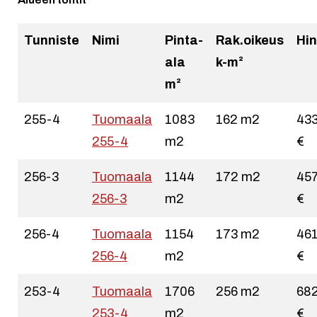
Tunniste
Nimi
Pinta-
Rak.oikeus
Hin
ala
k-m²
m²
255-4
Tuomaala
1083
162 m2
43
255-4
m2
€
256-3
Tuomaala
1144
172 m2
45
256-3
m2
€
256-4
Tuomaala
1154
173 m2
46
256-4
m2
€
253-4
Tuomaala
1706
256 m2
68
253-4
m2
€