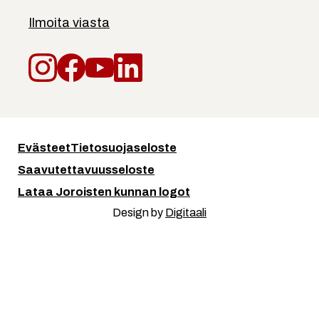
Ilmoita viasta
Instagram
Facebook
YouTube
LinkedIn
Evästeet
Tietosuojaseloste
Saavutettavuusseloste
Lataa Joroisten kunnan logot
Design by
Digitaali
Kuuntele