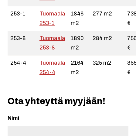
253-1
Tuomaala
1846
277 m2
73
253-1
m2
€
253-8
Tuomaala
1890
284 m2
75
253-8
m2
€
254-4
Tuomaala
2164
325 m2
86
254-4
m2
€
Ota yhteyttä myyjään!
Nimi