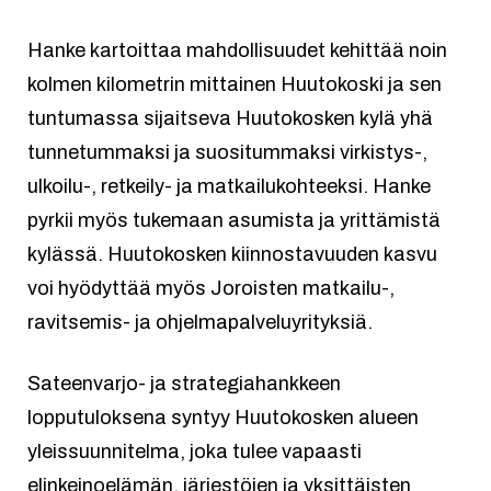
Hanke kartoittaa mahdollisuudet kehittää noin
kolmen kilometrin mittainen Huutokoski ja sen
tuntumassa sijaitseva Huutokosken kylä yhä
tunnetummaksi ja suositummaksi virkistys-,
ulkoilu-, retkeily- ja matkailukohteeksi. Hanke
pyrkii myös tukemaan asumista ja yrittämistä
kylässä. Huutokosken kiinnostavuuden kasvu
voi hyödyttää myös Joroisten matkailu-,
ravitsemis- ja ohjelmapalveluyrityksiä.
Sateenvarjo- ja strategiahankkeen
lopputuloksena syntyy Huutokosken alueen
yleissuunnitelma, joka tulee vapaasti
elinkeinoelämän, järjestöjen ja yksittäisten