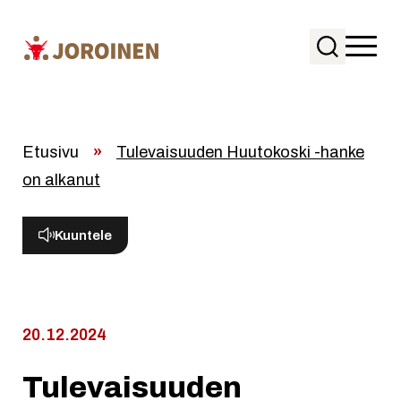
Siirry
suoraan
sisältöön
Etusivu
»
Tulevaisuuden Huutokoski -hanke
on alkanut
Kuuntele
20.12.2024
Tulevaisuuden