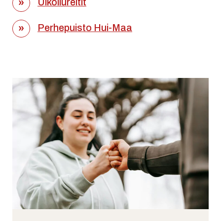
Ulkoilureitit
Perhepuisto Hui-Maa