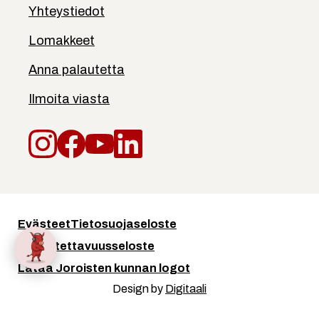
Yhteystiedot
Lomakkeet
Anna palautetta
Ilmoita viasta
Instagram
Facebook
YouTube
LinkedIn
Evästeet
Tietosuojaseloste
Saavutettavuusseloste
Lataa Joroisten kunnan logot
Design by
Digitaali