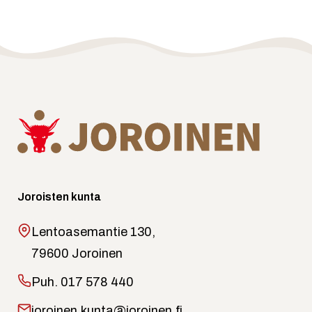
Joroisten kunta
Lentoasemantie 130,
79600 Joroinen
Puh.
017 578 440
joroinen.kunta@joroinen.fi