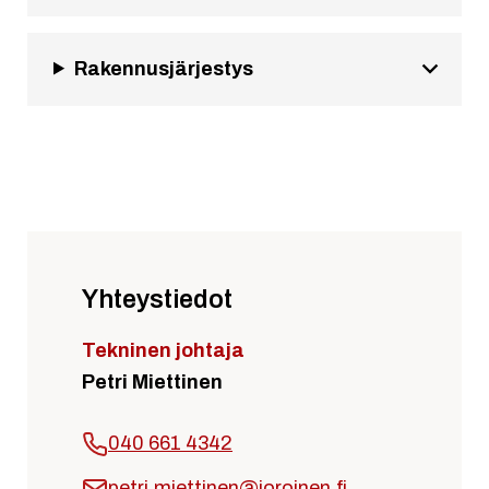
Rakennusjärjestys
Yhteystiedot
Tekninen johtaja
Petri Miettinen
040 661 4342
petri.miettinen@joroinen.fi