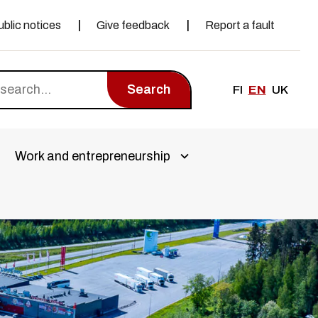
ublic notices
Give feedback
Report a fault
Search
FI
EN
UK
Work and entrepreneurship
a alivalikko
Avaa alivalikko