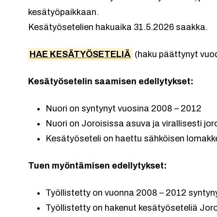
kesätyöpaikkaan.
Kesätyösetelien hakuaika 31.5.2026 saakka.
HAE KESÄTYÖSETELIÄ
(haku päättynyt vuod
Kesätyösetelin saamisen edellytykset:
Nuori on syntynyt vuosina 2008 – 2012
Nuori on Joroisissa asuva ja virallisesti jor
Kesätyöseteli on haettu sähköisen loma
Tuen myöntämisen edellytykset:
Työllistetty on vuonna 2008 – 2012 syntynyt
Työllistetty on hakenut kesätyöseteliä J