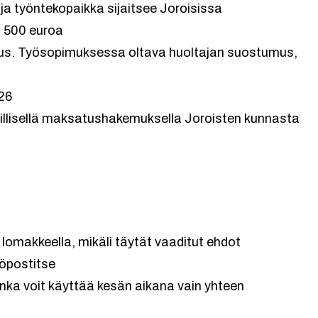
ja työntekopaikka sijaitsee Joroisissa
n 500 euroa
imus. Työsopimuksessa oltava huoltajan suostumus,
026
illisellä maksatushakemuksella Joroisten kunnasta
 lomakkeella, mikäli täytät vaaditut ehdot
köpostitse
onka voit käyttää kesän aikana vain yhteen