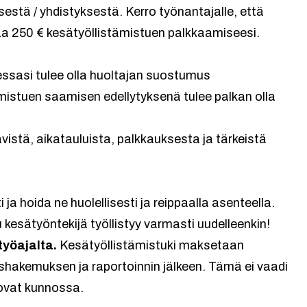
sestä / yhdistyksestä. Kerro työnantajalle, että
saa 250 € kesätyöllistämistuen palkkaamiseesi.
essasi tulee olla huoltajan suostumus
ämistuen saamisen edellytyksenä tulee palkan olla
istä, aikatauluista, palkkauksesta ja tärkeistä
a hoida ne huolellisesti ja reippaalla asenteella.
tu kesätyöntekijä työllistyy varmasti uudelleenkin!
yöajalta.
Kesätyöllistämistuki maksetaan
ushakemuksen ja raportoinnin jälkeen. Tämä ei vaadi
t ovat kunnossa.