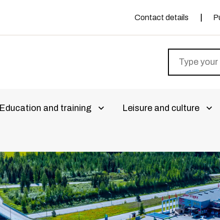
Contact details
P
Education and training
Leisure and culture
livalikko
Avaa alivalikko
Ava
aa alivalikko