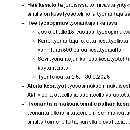
Hae kesätöitä
joroisissa toimivasta yrityk
sinulla on kesätyöseteli, jolla työnantaja 
Tee työsopimus
työnantajan kanssa
Jos olet alle 15-vuotias, työsopimuks
Kerro työnantajalle, että kesätyöllist
vähintään 500 euroa kesätyöajalta
Sovi työnantajan kanssa kesätyötehtäv
käytänteistä
Työntekoaika 1.5. – 30.9.2026
Aloita kesätyöt
työsopimuksen mukaisesti j
Aktiivisella otteella ja asenteella varustet
Työnantaja maksaa sinulle palkan kesät
työnantajalle jälkikäteen, erillisen maksat
sinulta toimenpiteitä, kun yllä olevat asia