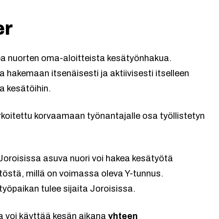
er
ea nuorten oma-aloitteista kesätyönhakua.
hakemaan itsenäisesti ja aktiivisesti itselleen
a kesätöihin.
rkoitettu korvaamaan työnantajalle osa työllistetyn
Joroisissa asuva nuori voi hakea kesätyötä
estöstä, millä on voimassa oleva Y-tunnus.
työpaikan tulee sijaita Joroisissa.
ka voi käyttää kesän aikana
yhteen