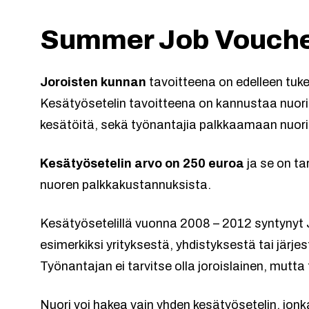
Summer Job Vouch
Joroisten kunnan
tavoitteena on edelleen tuk
Kesätyösetelin tavoitteena on kannustaa nuoria 
kesätöitä, sekä työnantajia palkkaamaan nuori
Kesätyösetelin arvo on 250 euroa
ja se on ta
nuoren palkkakustannuksista.
Kesätyösetelillä vuonna 2008 – 2012 syntynyt 
esimerkiksi yrityksestä, yhdistyksestä tai järj
Työnantajan ei tarvitse olla joroislainen, mutta 
Nuori voi hakea vain yhden kesätyösetelin, jon