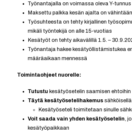
Työnantajalla on voimassa oleva Y-tunnus 
Maksettu palkka kesän ajalta on vähintää
Työsuhteesta on tehty kirjallinen työsop
mikäli työntekijä on alle 15-vuotias
Kesätyöt on tehty aikavälillä 1.5. – 30.9.2
Työnantaja hakee kesätyöllistämistukea er
määräaikaan mennessä
Toimintaohjeet nuorelle:
Tutustu
kesätyösetelin saamisen ehtoihin
Täytä kesätyösetelihakemus
sähköisellä
Kesätyöseteli toimitetaan sinulle säh
Voit saada vain yhden kesätyösetelin
, j
kesätyöpaikkaan