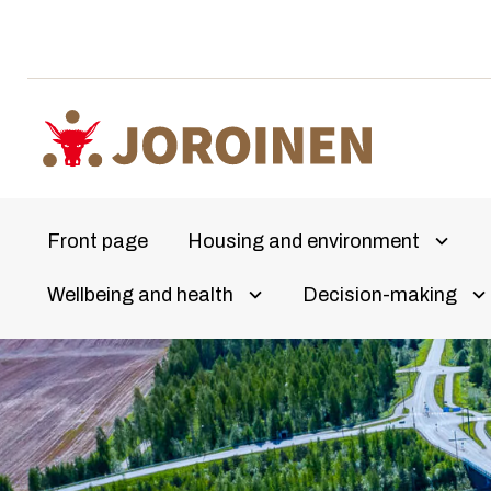
Skip
to
content
Front page
Housing and environment
Avaa a
Wellbeing and health
Decision-making
Olet
Avaa alivalikko
Av
täällä: