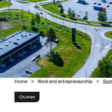
Home
»
Work and entrepreneurship
»
Sum
Listen