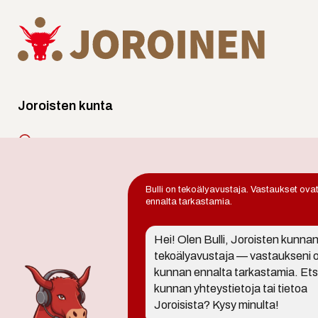
Joroisten kunta
Lentoasemantie 130,
79600 Joroinen
Bulli on tekoälyavustaja. Vastaukset ova
Puh.
017 578 440
ennalta tarkastamia.
joroinen.kunta@joroinen.fi
Hei! Olen Bulli, Joroisten kunna
tekoälyavustaja — vastaukseni 
avoinna arkisin 9 - 11 ja 12 - 15
kunnan ennalta tarkastamia. Ets
kunnan yhteystietoja tai tietoa
Joroisista? Kysy minulta!