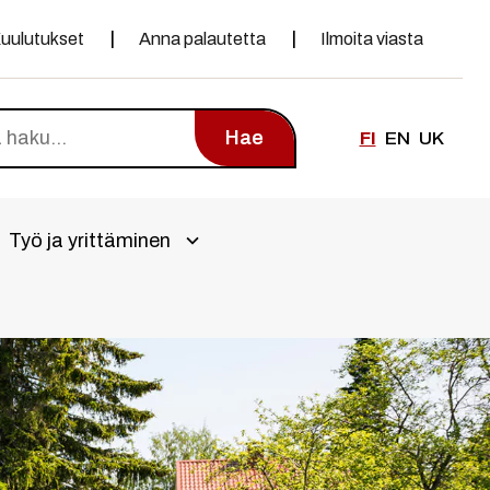
uulutukset
Anna palautetta
Ilmoita viasta
Hae
FI
EN
UK
Työ ja yrittäminen
alivalikko
Avaa alivalikko