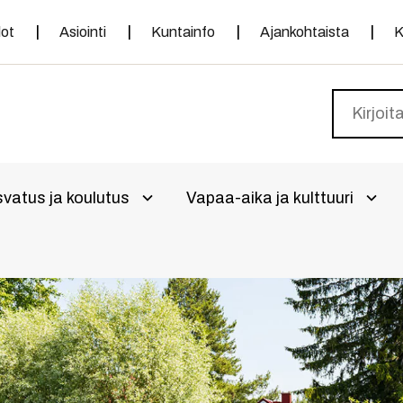
dot
Asiointi
Kuntainfo
Ajankohtaista
K
vatus ja koulutus
Vapaa-aika ja kulttuuri
alikko
Avaa alivalikko
Avaa 
a alivalikko