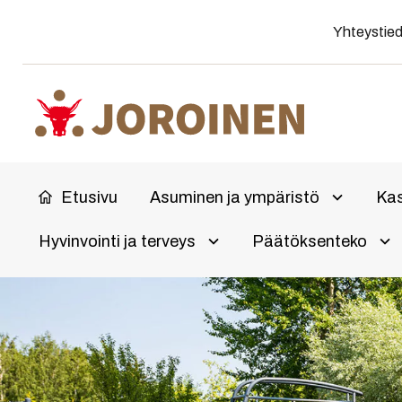
Siirry
Yhteystie
suoraan
sisältöön
Etusivu
Asuminen ja ympäristö
Kas
Avaa aliv
Hyvinvointi ja terveys
Päätöksenteko
Olet
Avaa alivalikko
Ava
täällä: