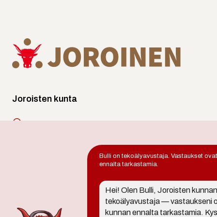
Joroisten kunta
Lentoasemantie 130,
79600 Joroinen
Bulli on tekoälyavustaja. Vastaukset ova
Puh.
017 578 440
ennalta tarkastamia.
joroinen.kunta@joroinen.fi
Hei! Olen Bulli, Joroisten kunna
tekoälyavustaja — vastaukseni 
avoinna arkisin 9 - 11 ja 12 - 15
kunnan ennalta tarkastamia. Ky