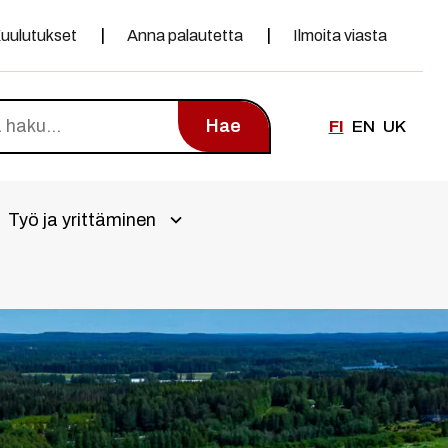
uulutukset
Anna palautetta
Ilmoita viasta
Hae
FI
EN
UK
Työ ja yrittäminen
alivalikko
Avaa alivalikko