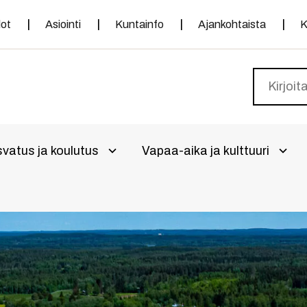
dot
Asiointi
Kuntainfo
Ajankohtaista
K
vatus ja koulutus
Vapaa-aika ja kulttuuri
alikko
Avaa alivalikko
Avaa 
a alivalikko