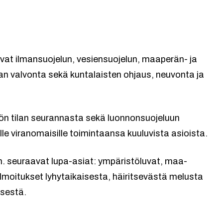
vat ilmansuojelun, vesiensuojelun, maaperän- ja
an valvonta sekä kuntalaisten ohjaus, neuvonta ja
n tilan seurannasta sekä luonnonsuojeluun
lle viranomaisille toimintaansa kuuluvista asioista.
. seuraavat lupa-asiat: ympäristöluvat, maa-
ilmoitukset lyhytaikaisesta, häiritsevästä melusta
isestä.