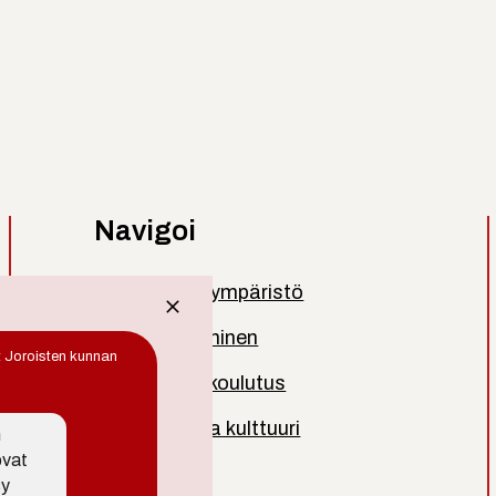
Navigoi
Asuminen ja ympäristö
Työ ja yrittäminen
t Joroisten kunnan
Kasvatus ja koulutus
Vapaa-aika ja kulttuuri
n
ovat
Kuntainfo
sy