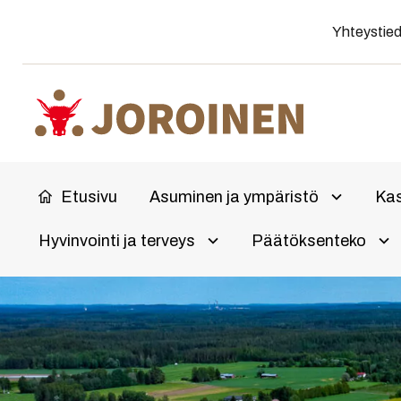
Siirry
Yhteystie
suoraan
sisältöön
Etusivu
Asuminen ja ympäristö
Kas
Avaa aliv
Hyvinvointi ja terveys
Päätöksenteko
Olet
Avaa alivalikko
Ava
täällä: