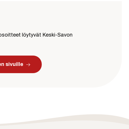
iosoitteet löytyvät Keski-Savon
n sivuille