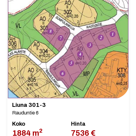
Liuna 301-3
Rauduntie 6
Koko
Hinta
2
1884 m
7536 €