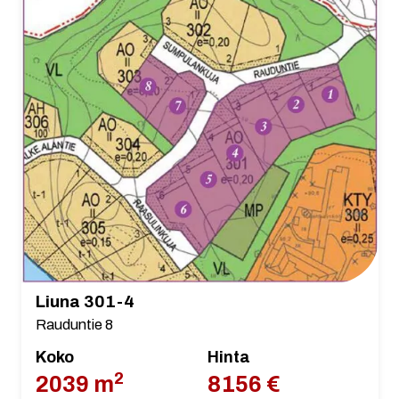
Liuna 301-4
Rauduntie 8
Koko
Hinta
2
2039 m
8156 €