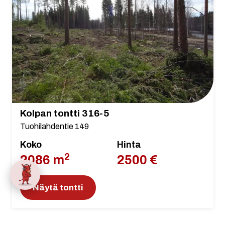
Kolpan tontti 316-5
Tuohilahdentie 149
Koko
Hinta
2
2086 m
2500 €
Näytä tontti