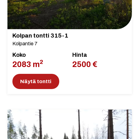
Kolpan tontti 315-1
Kolpantie 7
Koko
Hinta
2
2083 m
2500 €
Näytä tontti