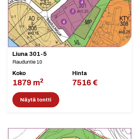
Liuna 301-5
Rauduntie 10
Koko
Hinta
2
1879 m
7516 €
Näytä tontti