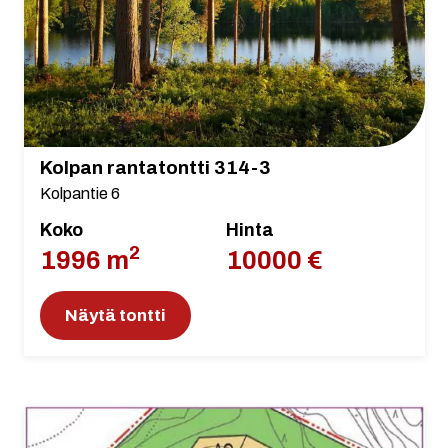
Kolpan rantatontti 314-3
Kolpantie 6
Koko
Hinta
2
1996 m
10000 €
Näytä tontti