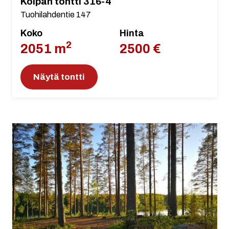
Kolpan tontti 316-4
Tuohilahdentie 147
Koko
Hinta
2
2051 m
2500 €
Näytä tontti