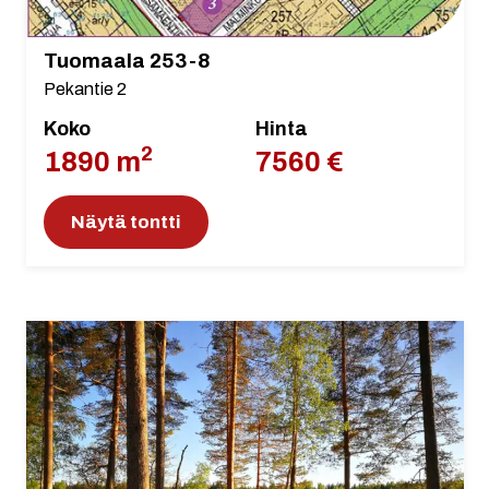
Tuomaala 253-8
Pekantie 2
Koko
Hinta
2
1890 m
7560 €
Näytä tontti