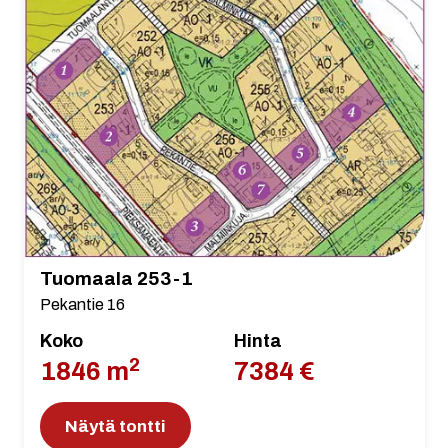
Tuomaala 253-1
Pekantie 16
Koko
Hinta
2
1846 m
7384 €
Näytä tontti