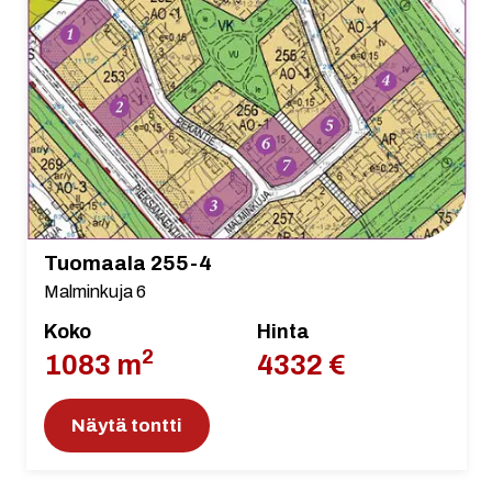
Tuomaala 255-4
Malminkuja 6
Koko
Hinta
2
1083 m
4332 €
Näytä tontti