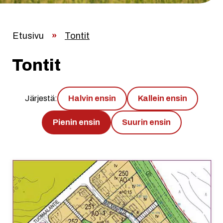
Etusivu
»
Tontit
Tontit
Järjestä:
Halvin ensin
Kallein ensin
Pienin ensin
Suurin ensin