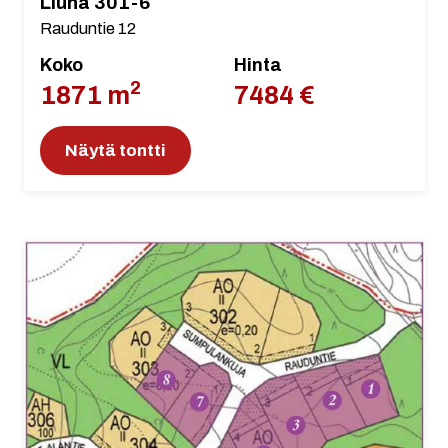
Liuna 301-6
Rauduntie 12
Koko
Hinta
2
1871 m
7484 €
Näytä tontti