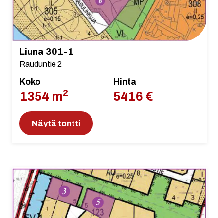
Liuna 301-1
Rauduntie 2
Koko
Hinta
2
1354 m
5416 €
Näytä tontti